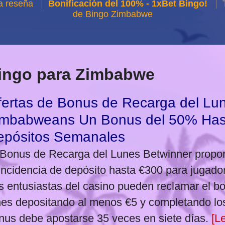
a reseña
Bonificación del 100% - 1xBet Bingo!
de Bingo Zimbabwe
ingo para Zimbabwe
fertas de Bonus de Recarga del Lu
imbabweans Un Bonus del 50% Has
epósitos Semanales
 Bonus de Recarga del Lunes Betwinner propo
incidencia de depósito hasta €300 para jugado
s entusiastas del casino pueden reclamar el 
nes depositando al menos €5 y completando los r
nus debe apostarse 35 veces en siete días.
[L