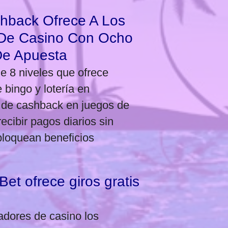
hback Ofrece A Los
De Casino Con Ocho
 De Apuesta
 8 niveles que ofrece
bingo y lotería en
 de cashback en juegos de
ecibir pagos diarios sin
bloquean beneficios
et ofrece giros gratis
adores de casino los