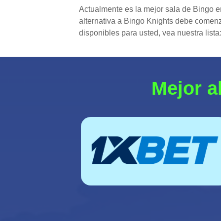
Actualmente es la mejor sala de Bingo
alternativa a Bingo Knights debe comenza
disponibles para usted, vea nuestra lista
Mejor a