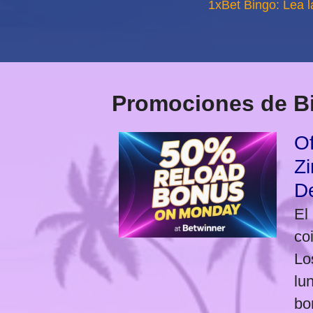
1xBet Bingo: Lea l
Promociones de B
O
Z
D
El
co
Lo
lu
bo