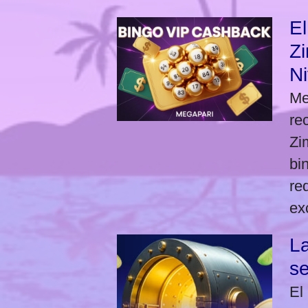
E
Z
Ni
Me
re
Zi
bi
re
ex
La
se
El