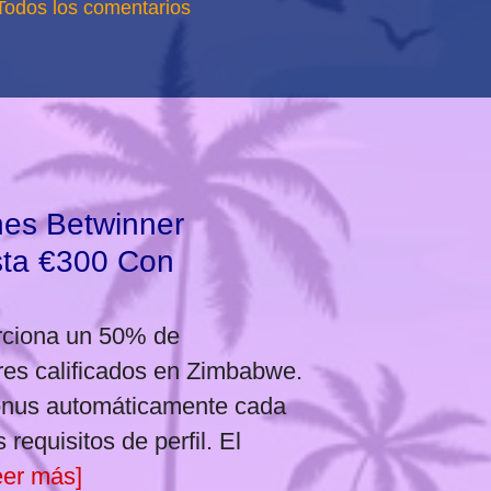
Todos los comentarios
nes Betwinner
ta €300 Con
rciona un 50% de
res calificados en Zimbabwe.
bonus automáticamente cada
equisitos de perfil. El
eer más]