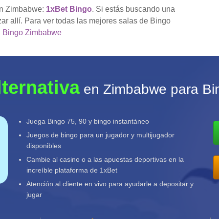
 en Zimbabwe:
1xBet Bingo
. Si estás buscando una
r allí. Para ver todas las mejores salas de Bingo
:
Bingo Zimbabwe
lternativa
en Zimbabwe para Bin
Juega Bingo 75, 90 y bingo instantáneo
Juegos de bingo para un jugador y multijugador
disponibles
Cambie al casino o a las apuestas deportivas en la
increíble plataforma de 1xBet
Atención al cliente en vivo para ayudarle a depositar y
jugar