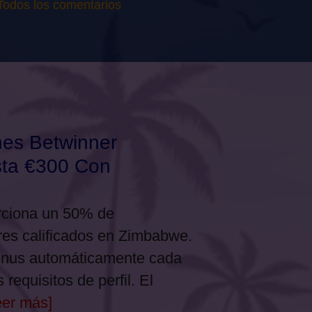
Todos los comentarios
nes Betwinner
ta €300 Con
rciona un 50% de
res calificados en Zimbabwe.
bonus automáticamente cada
equisitos de perfil. El
eer más]