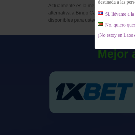
destinada a las per
Actualmente es la mejor sala de Bingo
alternativa a Bingo Cafe debe comenzar a
Sí, llévame a la
disponibles para usted, vea nuestra lista
No, quiero que
¡No estoy en Laos
Mejor 