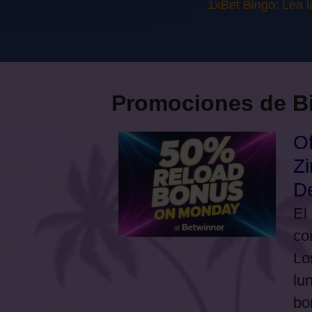
1xBet Bingo: Lea l
Promociones de B
O
Z
D
El
co
Lo
lu
bo