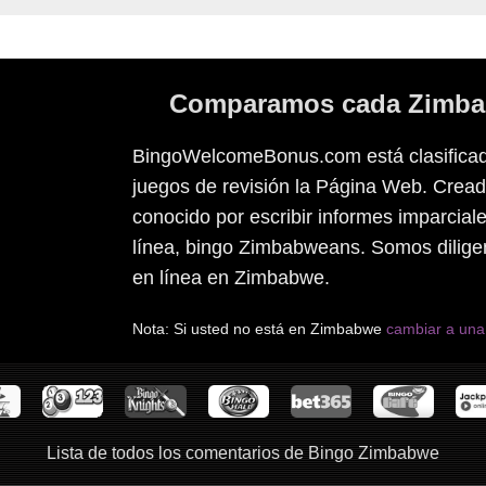
Comparamos cada Zimbab
BingoWelcomeBonus.com está clasificad
juegos de revisión la Página Web. Cread
conocido por escribir informes imparcial
línea, bingo Zimbabweans. Somos dilige
en línea en Zimbabwe.
Nota: Si usted no está en Zimbabwe
cambiar a una 
Lista de todos los comentarios de Bingo Zimbabwe