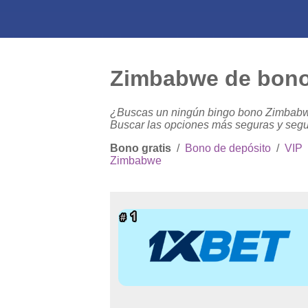
Zimbabwe de bono 
¿Buscas un ningún bingo bono Zimbabwe
Buscar las opciones más seguras y segu
Bono gratis
/
Bono de depósito
/
VIP
Zimbabwe