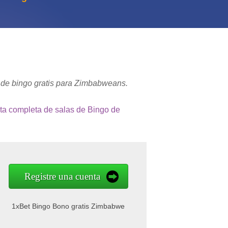
de bingo gratis para Zimbabweans.
sta completa de salas de Bingo de
Registre una cuenta
1xBet Bingo Bono gratis Zimbabwe