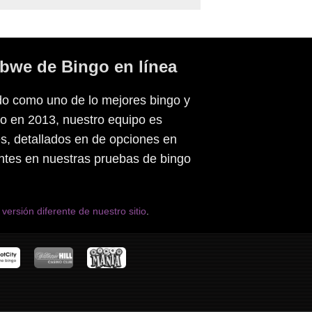
we de Bingo en línea
o como uno de lo mejores bingo y
o en 2013, nuestro equipo es
es, detallados en de opciones en
ntes en nuestras pruebas de bingo
versión diferente de nuestro sitio
.