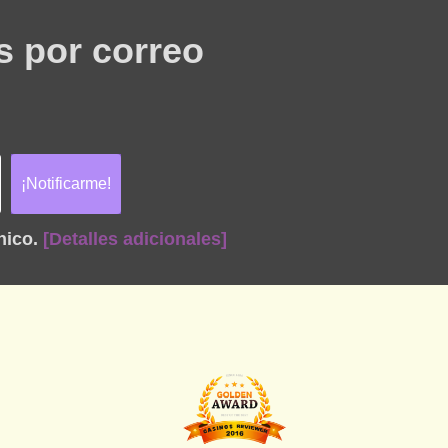
s por correo
nico.
[Detalles adicionales]