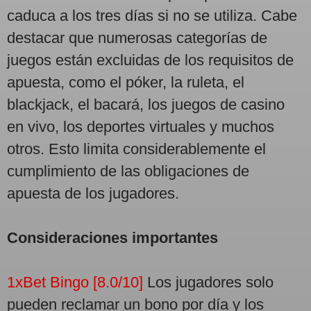
caduca a los tres días si no se utiliza. Cabe
destacar que numerosas categorías de
juegos están excluidas de los requisitos de
apuesta, como el póker, la ruleta, el
blackjack, el bacará, los juegos de casino
en vivo, los deportes virtuales y muchos
otros. Esto limita considerablemente el
cumplimiento de las obligaciones de
apuesta de los jugadores.
Consideraciones importantes
1xBet Bingo [8.0/10]
Los jugadores solo
pueden reclamar un bono por día y los