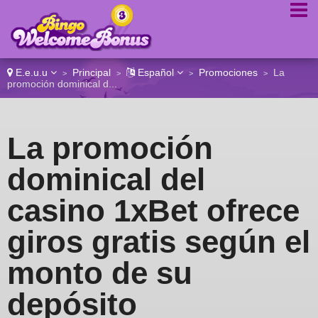
E.e.u.u
Principal
Español
Promociones
La
>
>
>
>
promoción dominical d...
La promoción
dominical del
casino 1xBet ofrece
giros gratis según el
monto de su
depósito