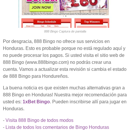
888 Bingo Captura de pantalla
Por desgracia, 888 Bingo no ofrece sus servicios en
Honduras. Esto es probable porque no está regulado aquí y
no puede procesar los pagos. Si usted visita el sitio web de
888 Bingo (www.888bingo.com) no podrás crear una
cuenta. Vamos a actualizar esta revisión si cambia el estado
de 888 Bingo para Hondureños.
La buena noticia es que existen muchas alternativas gran a
888 Bingo en Honduras! Nuestra mejor recomendación para
usted es:
1xBet Bingo
. Pueden inscribirse allí para jugar en
Honduras.
-
Visita 888 Bingo de todos modos
-
Lista de todos los comentarios de Bingo Honduras