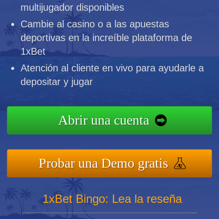
multijugador disponibles
Cambie al casino o a las apuestas
deportivas en la increíble plataforma de
1xBet
Atención al cliente en vivo para ayudarle a
depositar y jugar
Abrir una cuenta
Probar una Demo gratis
1xBet Bingo: Lea la reseña