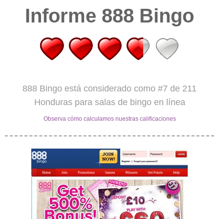
Informe 888 Bingo
888 Bingo está considerado como #7 de 211
Honduras para salas de bingo en línea
Observa cómo calculamos nuestras calificaciones