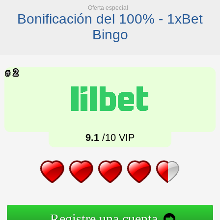
Oferta especial
Bonificación del 100% - 1xBet
Bingo
9.1
/10 VIP
Registre una cuenta