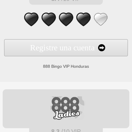
Registre una cuenta
888 Bingo VIP Honduras
8.3
/10 VIP