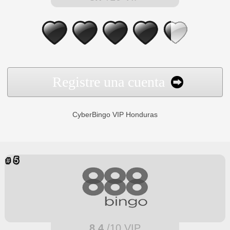
Registre una cuenta
CyberBingo VIP Honduras
8.4
/10 VIP