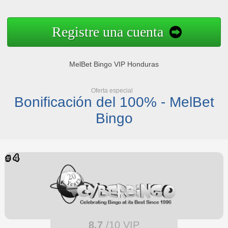
Registre una cuenta
MelBet Bingo VIP Honduras
Oferta especial
Bonificación del 100% - MelBet
Bingo
8.7
/10 VIP