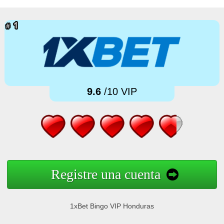
9.6
/10 VIP
Registre una cuenta
1xBet Bingo VIP Honduras