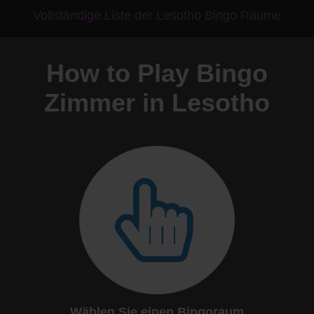
Vollständige Liste der Lesotho Bingo Räume
How to Play Bingo
Zimmer in Lesotho
Wählen Sie einen Bingoraum