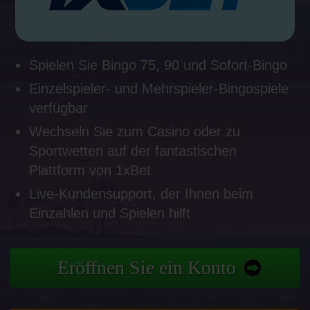
Spielen Sie Bingo 75, 90 und Sofort-Bingo
Einzelspieler- und Mehrspieler-Bingospiele
verfügbar
Wechseln Sie zum Casino oder zu
Sportwetten auf der fantastischen
Plattform von 1xBet
Live-Kundensupport, der Ihnen beim
Einzahlen und Spielen hilft
Eröffnen Sie ein Konto