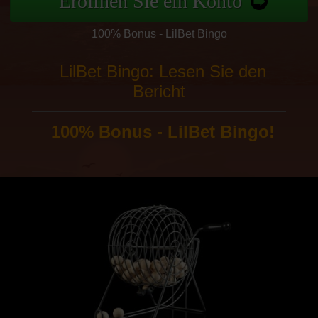
Eröffnen Sie ein Konto
100% Bonus - LilBet Bingo
LilBet Bingo: Lesen Sie den
Bericht
100% Bonus - LilBet Bingo!