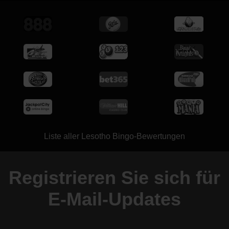
Liste aller Lesotho Bingo-Bewertungen
Registrieren Sie sich für
E-Mail-Updates