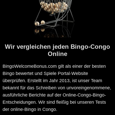
Wir vergleichen jeden Bingo-Congo
Online
BingoWelcomeBonus.com gilt als einer der besten
Bingo bewertet und Spiele Portal-Website
überprüfen. Erstellt im Jahr 2013, ist unser Team
bekannt für das Schreiben von unvoreingenommene,
ausführliche Berichte auf der Online-Congo-Bingo-
Entscheidungen. Wir sind fleißig bei unseren Tests
der online-Bingo in Congo.