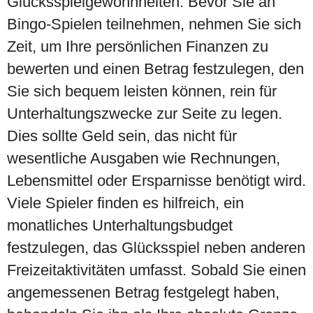
Glücksspielgewohnheiten. Bevor Sie an
Bingo-Spielen teilnehmen, nehmen Sie sich
Zeit, um Ihre persönlichen Finanzen zu
bewerten und einen Betrag festzulegen, den
Sie sich bequem leisten können, rein für
Unterhaltungszwecke zur Seite zu legen.
Dies sollte Geld sein, das nicht für
wesentliche Ausgaben wie Rechnungen,
Lebensmittel oder Ersparnisse benötigt wird.
Viele Spieler finden es hilfreich, ein
monatliches Unterhaltungsbudget
festzulegen, das Glücksspiel neben anderen
Freizeitaktivitäten umfasst. Sobald Sie einen
angemessenen Betrag festgelegt haben,