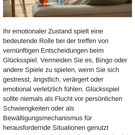
Ihr emotionaler Zustand spielt eine
bedeutende Rolle bei der treffen von
vernünftigen Entscheidungen beim
Glücksspiel. Vermeiden Sie es, Bingo oder
andere Spiele zu spielen, wenn Sie sich
gestresst, ängstlich, verärgert oder
emotional verletzlich fühlen. Glücksspiel
sollte niemals als Flucht vor persönlichen
Schwierigkeiten oder als
Bewältigungsmechanismus für
herausfordernde Situationen genutzt