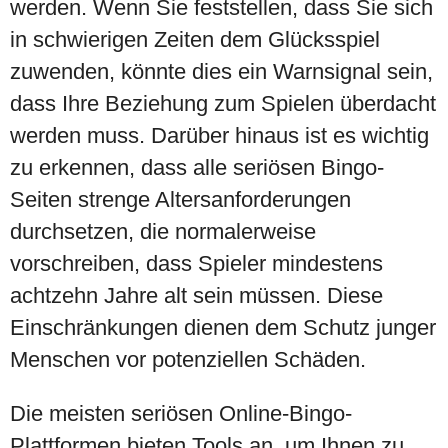
werden. Wenn Sie feststellen, dass Sie sich
in schwierigen Zeiten dem Glücksspiel
zuwenden, könnte dies ein Warnsignal sein,
dass Ihre Beziehung zum Spielen überdacht
werden muss. Darüber hinaus ist es wichtig
zu erkennen, dass alle seriösen Bingo-
Seiten strenge Altersanforderungen
durchsetzen, die normalerweise
vorschreiben, dass Spieler mindestens
achtzehn Jahre alt sein müssen. Diese
Einschränkungen dienen dem Schutz junger
Menschen vor potenziellen Schäden.
Die meisten seriösen Online-Bingo-
Plattformen bieten Tools an, um Ihnen zu