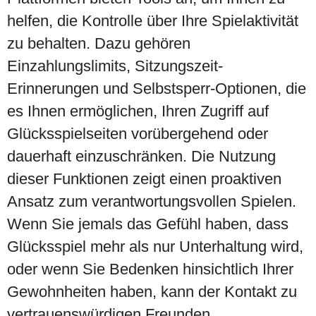
helfen, die Kontrolle über Ihre Spielaktivität
zu behalten. Dazu gehören
Einzahlungslimits, Sitzungszeit-
Erinnerungen und Selbstsperr-Optionen, die
es Ihnen ermöglichen, Ihren Zugriff auf
Glücksspielseiten vorübergehend oder
dauerhaft einzuschränken. Die Nutzung
dieser Funktionen zeigt einen proaktiven
Ansatz zum verantwortungsvollen Spielen.
Wenn Sie jemals das Gefühl haben, dass
Glücksspiel mehr als nur Unterhaltung wird,
oder wenn Sie Bedenken hinsichtlich Ihrer
Gewohnheiten haben, kann der Kontakt zu
vertrauenswürdigen Freunden,