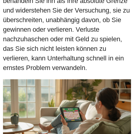
behandeln Sie ihn als Ihre absolute Grenze
und widerstehen Sie der Versuchung, sie zu
überschreiten, unabhängig davon, ob Sie
gewinnen oder verlieren. Verluste
nachzuhaschen oder mit Geld zu spielen,
das Sie sich nicht leisten können zu
verlieren, kann Unterhaltung schnell in ein
ernstes Problem verwandeln.