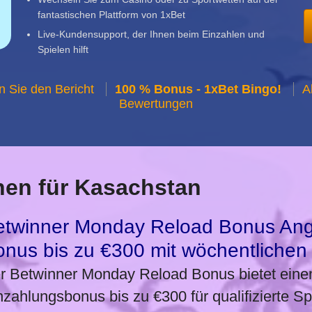
fantastischen Plattform von 1xBet
Live-Kundensupport, der Ihnen beim Einzahlen und
Spielen hilft
n Sie den Bericht
100 % Bonus - 1xBet Bingo!
A
Bewertungen
nen für Kasachstan
etwinner Monday Reload Bonus An
onus bis zu €300 mit wöchentlichen
r Betwinner Monday Reload Bonus bietet ein
nzahlungsbonus bis zu €300 für qualifizierte S