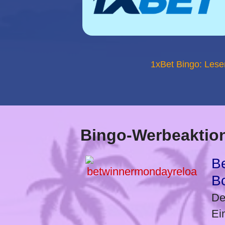
1xBet Bingo: Lese
Bingo-Werbeaktio
B
B
De
Ei