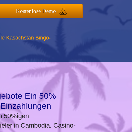
Kostenlose Demo
lle Kasachstan Bingo-
gebote Ein 50%
 Einzahlungen
en 50%igen
pieler in Cambodia. Casino-