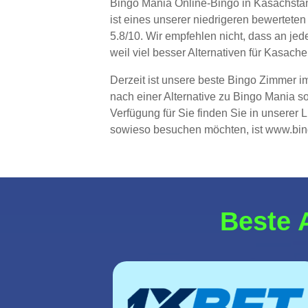
Bingo Mania Online-Bingo in Kasachstan 
ist eines unserer niedrigeren bewertete
5.8/10. Wir empfehlen nicht, dass an jed
weil viel besser Alternativen für Kasache
Derzeit ist unsere beste Bingo Zimmer 
nach einer Alternative zu Bingo Mania so
Verfügung für Sie finden Sie in unserer L
sowieso besuchen möchten, ist www.bin
Beste A