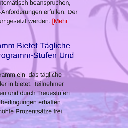
utomatisch beanspruchen,
-Anforderungen erfüllen. Der
 umgesetzt werden.
[Mehr
mm Bietet Tägliche
programm-Stufen Und
ramm ein, das tägliche
er in bietet. Teilnehmer
en und durch Treuestufen
zbedingungen erhalten.
höhte Prozentsätze frei.