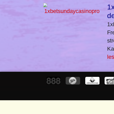
1x
d
1x
Fr
st
Ka
le