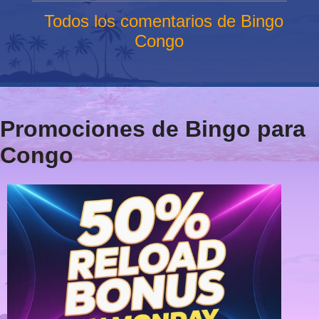
Todos los comentarios de Bingo
Congo
Promociones de Bingo para
Congo