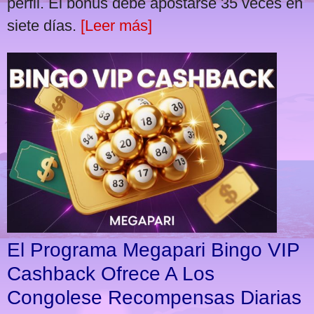
perfil. El bonus debe apostarse 35 veces en
siete días.
[Leer más]
El Programa Megapari Bingo VIP
Cashback Ofrece A Los
Congolese Recompensas Diarias