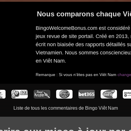
Nous comparons chaque Viê
BingoWelcomeBonus.com est considéré c
jeux revue de site portail. Créé en 2013,
écrit non biaisée des rapports détaillés 
Vietnamien. Nous sommes consciencieux 
en Viêt Nam.
Remarque : Si vous n’êtes pas en Viêt Nam
changer
Liste de tous les commentaires de Bingo Viêt Nam