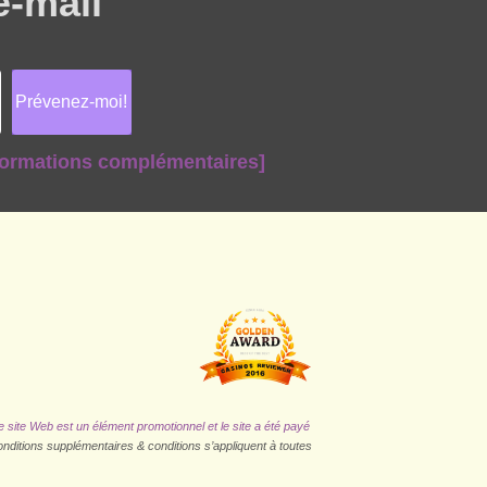
e-mail
formations complémentaires]
 site Web est un élément promotionnel et le site a été payé
nditions supplémentaires & conditions s’appliquent à toutes