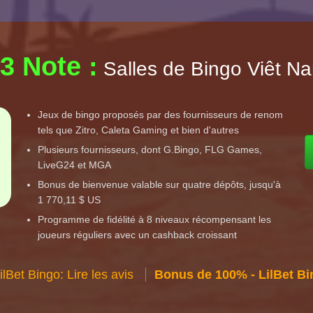
3 Note :
Salles de Bingo Viêt N
Jeux de bingo proposés par des fournisseurs de renom
tels que Zitro, Caleta Gaming et bien d'autres
Plusieurs fournisseurs, dont G.Bingo, FLG Games,
LiveG24 et MGA
Bonus de bienvenue valable sur quatre dépôts, jusqu'à
1 770,11 $ US
Programme de fidélité à 8 niveaux récompensant les
joueurs réguliers avec un cashback croissant
ilBet Bingo: Lire les avis
Bonus de 100% - LilBet Bi