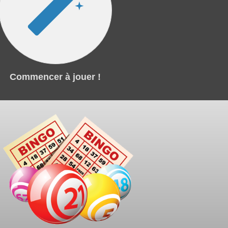
Commencer à jouer !