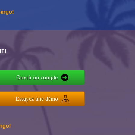
ingo!
am
Ouvrir un compte
Essayez une démo
ngo!