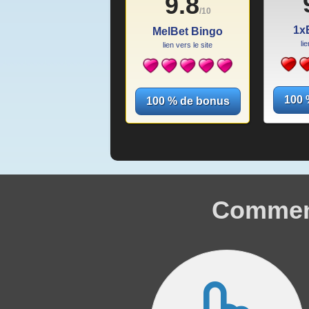
9.8
/10
1x
MelBet Bingo
li
lien vers le site
100 
100 % de bonus
Comment