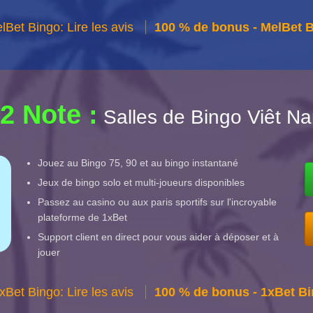
lBet Bingo: Lire les avis
100 % de bonus - MelBet B
2 Note :
Salles de Bingo Viêt N
Jouez au Bingo 75, 90 et au bingo instantané
Jeux de bingo solo et multi-joueurs disponibles
Passez au casino ou aux paris sportifs sur l'incroyable
plateforme de 1xBet
Support client en direct pour vous aider à déposer et à
jouer
xBet Bingo: Lire les avis
100 % de bonus - 1xBet Bi