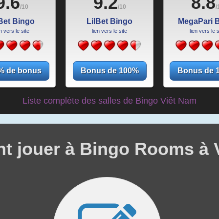
9.6
9.2
8.8
/10
/10
/
Bet Bingo
LilBet Bingo
MegaPari 
en vers le site
lien vers le site
lien vers le s
% de bonus
Bonus de 100%
Bonus de 
Liste complète des salles de Bingo Viêt Nam
 jouer à Bingo Rooms à 