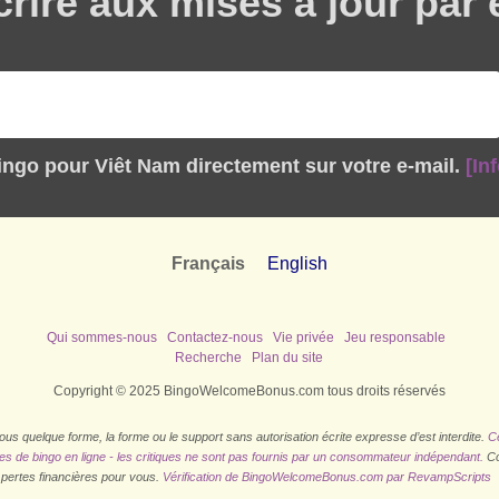
crire aux mises à jour par 
ingo pour Viêt Nam directement sur votre e-mail.
[In
Français
English
Qui sommes-nous
Contactez-nous
Vie privée
Jeu responsable
Recherche
Plan du site
Copyright © 2025 BingoWelcomeBonus.com tous droits réservés
 quelque forme, la forme ou le support sans autorisation écrite expresse d’est interdite.
Ce
lles de bingo en ligne - les critiques ne sont pas fournis par un consommateur indépendant.
Co
 pertes financières pour vous.
Vérification de BingoWelcomeBonus.com par RevampScripts