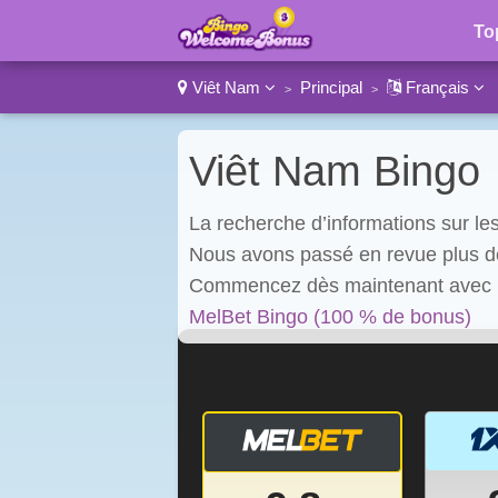
To
Viêt Nam
Principal
Français
>
>
Ja
Viêt Nam Bingo
Bil
La recherche d’informations sur le
Nous avons passé en revue plus de
Commencez dès maintenant avec le 
MelBet Bingo (100 % de bonus)