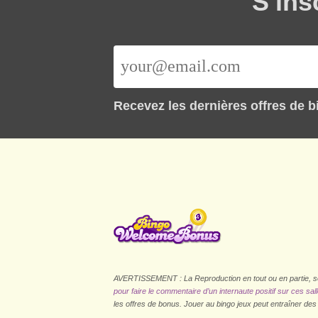
S'ins
Recevez les dernières offres de b
AVERTISSEMENT : La Reproduction en tout ou en partie, sous
pour faire le commentaire d’un internaute positif sur ces sa
les offres de bonus. Jouer au bingo jeux peut entraîner des