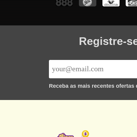
Registre-se
Receba as mais recentes ofertas 