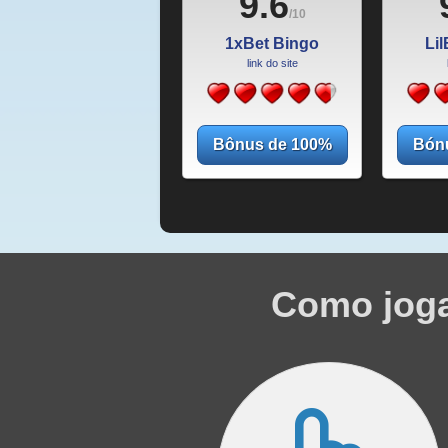
9.6
/10
1xBet Bingo
Li
link do site
Bônus de 100%
Bón
Como joga