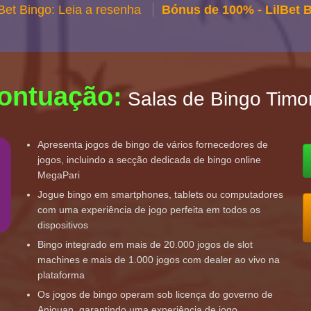
lBet Bingo: Leia a resenha
Bónus de 100% - LilBet 
ontuação:
Salas de Bingo Timo
Apresenta jogos de bingo de vários fornecedores de
jogos, incluindo a secção dedicada de bingo online
MegaPari
Jogue bingo em smartphones, tablets ou computadores
com uma experiência de jogo perfeita em todos os
dispositivos
Bingo integrado em mais de 20.000 jogos de slot
machines e mais de 1.000 jogos com dealer ao vivo na
plataforma
Os jogos de bingo operam sob licença do governo de
Anjouan, garantindo uma experiência de jogo