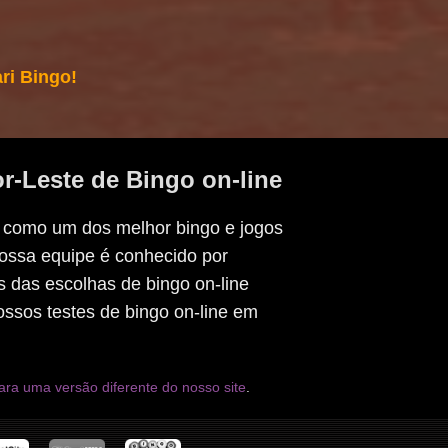
ri Bingo!
-Leste de Bingo on-line
 como um dos melhor bingo e jogos
nossa equipe é conhecido por
os das escolhas de bingo on-line
ssos testes de bingo on-line em
ra uma versão diferente do nosso site
.