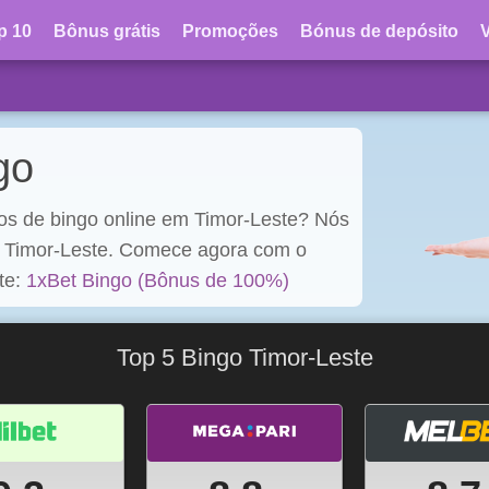
p 10
Bônus grátis
Promoções
Bónus de depósito
ckpots
Me avise!
Jogos de casino
Bilhetes de lotaria
go
os de bingo online em Timor-Leste? Nós
a Timor-Leste. Comece agora com o
te:
1xBet Bingo (Bônus de 100%)
Top 5 Bingo Timor-Leste