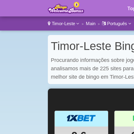
To
Timor-Leste
Main
Português
>
>
Ja
Timor-Leste Bin
Procurando informações sobre jog
analisamos mais de 225 sites par
melhor site de bingo em Timor-Les