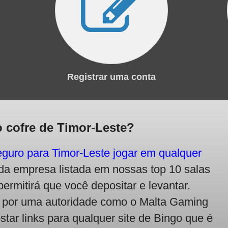
Registrar uma conta
 cofre de Timor-Leste?
guro para Timor-Leste jogar em qualquer
a empresa listada em nossas top 10 salas
permitirá que você depositar e levantar.
 por uma autoridade como o Malta Gaming
tar links para qualquer site de Bingo que é