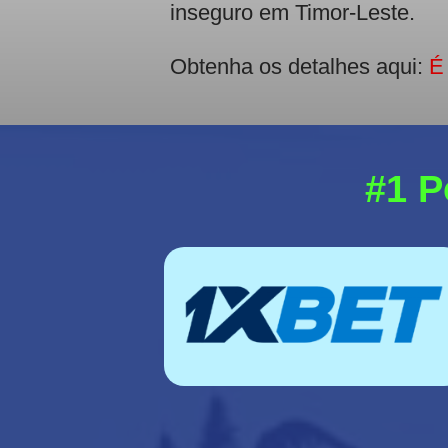
inseguro em Timor-Leste.
Obtenha os detalhes aqui:
É
#1 P