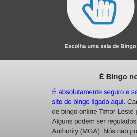
Escolha uma sala de Bingo
É Bingo no
É absolutamente seguro e se
site de bingo ligado aqui.
Cad
de bingo online Timor-Leste 
Alguns podem ser regulados
Authority (MGA). Nós não pos