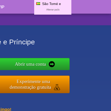
São Tomé e
VIP
Alterar país
Príncipe
 e Príncipe
Abrir uma conta
Experimente uma
demonstração gratuita
ingo!