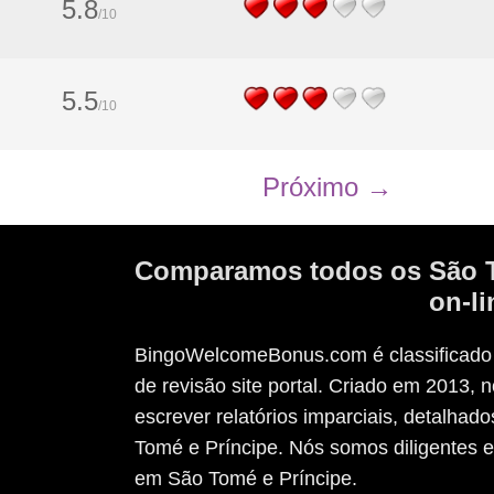
5.8
/10
5.5
/10
Próximo →
Comparamos todos os São T
on-li
BingoWelcomeBonus.com é classificado
de revisão site portal. Criado em 2013, 
escrever relatórios imparciais, detalhad
Tomé e Príncipe. Nós somos diligentes e
em São Tomé e Príncipe.