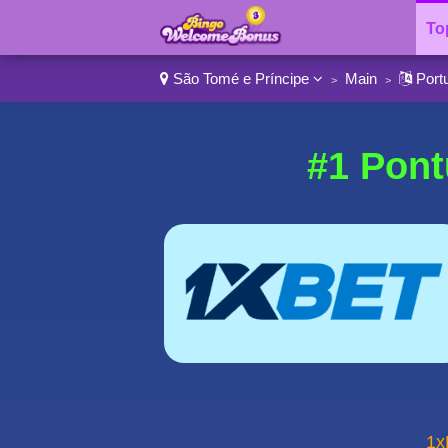
To
São Tomé e Príncipe
Main
Port
>
>
Ja
#1 Pont
1x