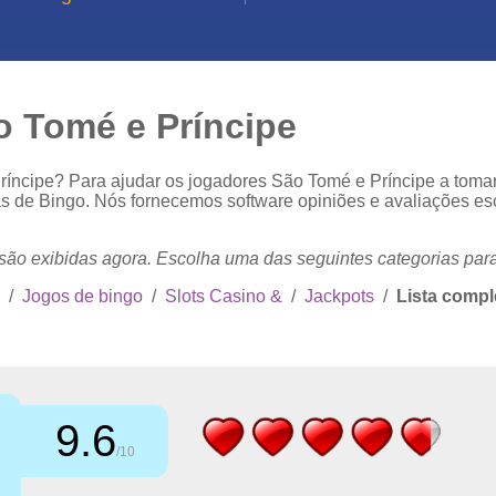
o Tomé e Príncipe
ncipe? Para ajudar os jogadores São Tomé e Príncipe a tomar
e Bingo. Nós fornecemos software opiniões e avaliações esc
ão exibidas agora. Escolha uma das seguintes categorias para f
/
Jogos de bingo
/
Slots Casino &
/
Jackpots
/
Lista compl
9.6
/10