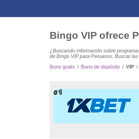
Bingo VIP ofrece 
¿Buscando información sobre programas
de Bingo VIP para Peruanos. Buscar las
Bono gratis
/
Bono de depósito
/
VIP