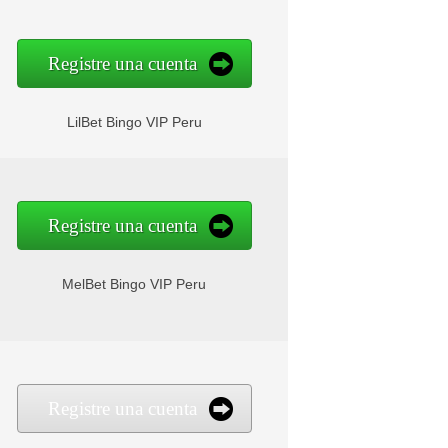
Registre una cuenta
LilBet Bingo VIP Peru
Registre una cuenta
MelBet Bingo VIP Peru
Registre una cuenta