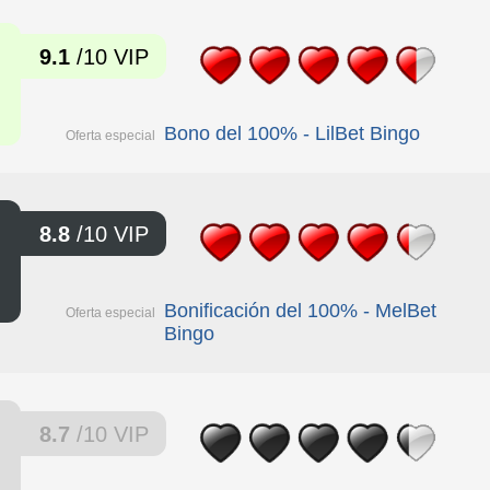
9.1
/10 VIP
Bono del 100% - LilBet Bingo
Oferta especial
8.8
/10 VIP
Bonificación del 100% - MelBet
Oferta especial
Bingo
8.7
/10 VIP