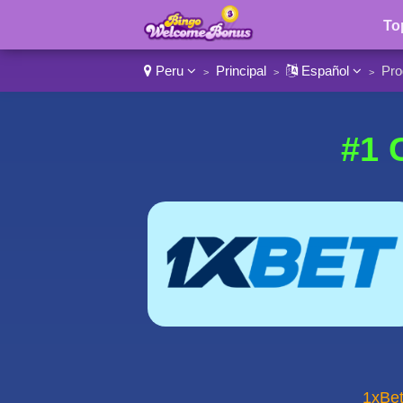
To
Peru
Principal
Español
Pro
>
>
>
Ja
#1 
1xBet