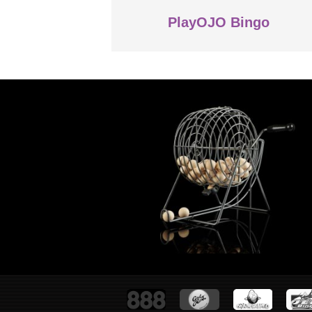
PlayOJO Bingo