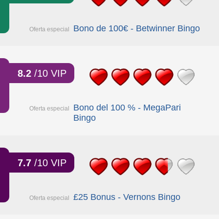
Bono de 100€ - Betwinner Bingo
Oferta especial
8.2
/10 VIP
Bono del 100 % - MegaPari
Oferta especial
Bingo
7.7
/10 VIP
£25 Bonus - Vernons Bingo
Oferta especial