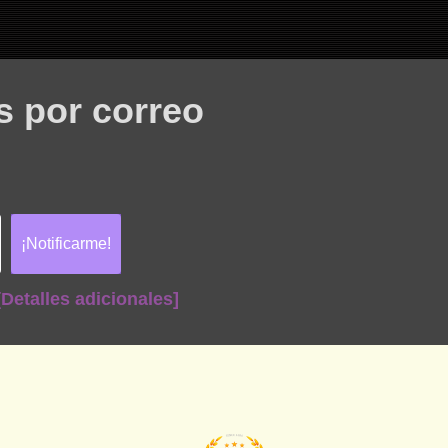
s por correo
[Detalles adicionales]