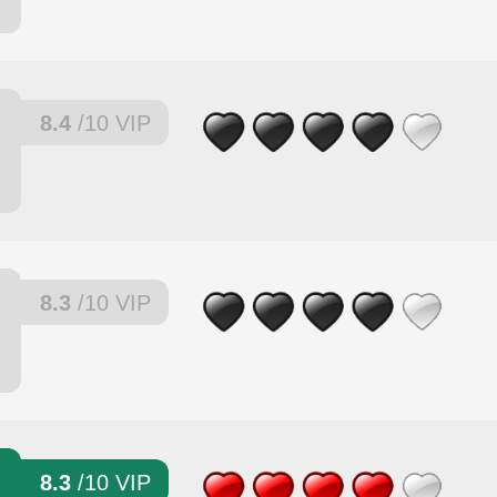
8.4
/10 VIP
8.3
/10 VIP
8.3
/10 VIP