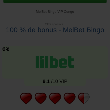
MelBet Bingo VIP Congo
Offre spéciale
100 % de bonus - MelBet Bingo
9.1
/10 VIP