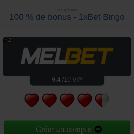
Offre spéciale
100 % de bonus - 1xBet Bingo
9.4
/10 VIP
Créer un compte