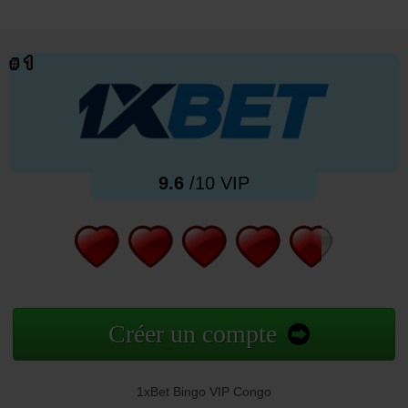
9.6
/10 VIP
Créer un compte
1xBet Bingo VIP Congo