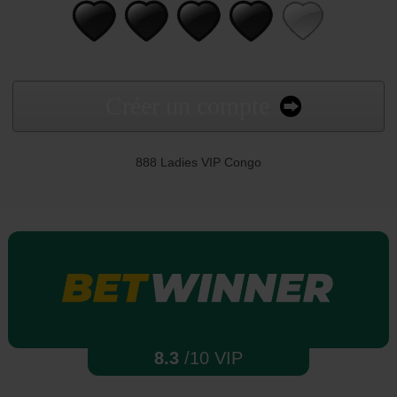
Créer un compte
888 Ladies VIP Congo
8.3
/10 VIP