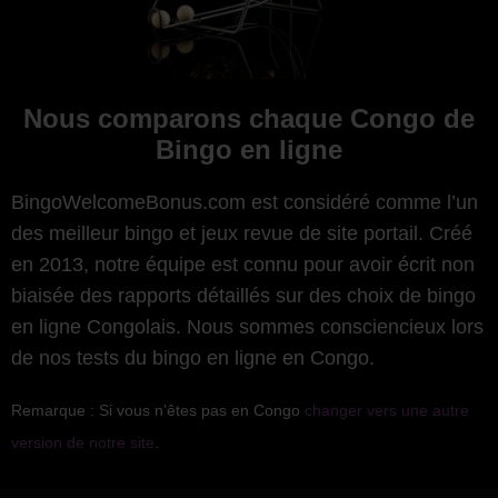
Nous comparons chaque Congo de
Bingo en ligne
BingoWelcomeBonus.com est considéré comme l’un
des meilleur bingo et jeux revue de site portail. Créé
en 2013, notre équipe est connu pour avoir écrit non
biaisée des rapports détaillés sur des choix de bingo
en ligne Congolais. Nous sommes consciencieux lors
de nos tests du bingo en ligne en Congo.
Remarque : Si vous n’êtes pas en Congo
changer vers une autre
version de notre site
.