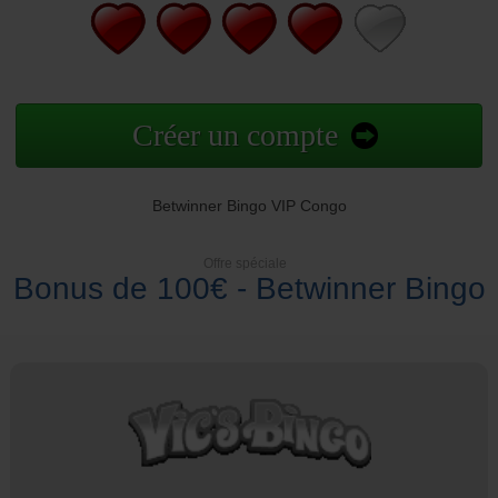
Créer un compte
Betwinner Bingo VIP Congo
Offre spéciale
Bonus de 100€ - Betwinner Bingo