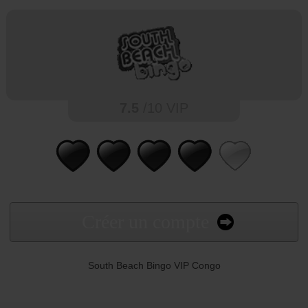
7.5
/10 VIP
Créer un compte
South Beach Bingo VIP Congo