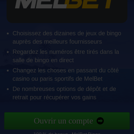
Choisissez des dizaines de jeux de bingo
auprès des meilleurs fournisseurs
Regardez les numéros être tirés dans la
salle de bingo en direct
Changez les choses en passant du côté
casino ou paris sportifs de MelBet
De nombreuses options de dépôt et de
retrait pour récupérer vos gains
Ouvrir un compte