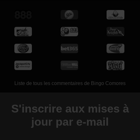
Liste de tous les commentaires de Bingo Comores
S'inscrire aux mises à
jour par e-mail