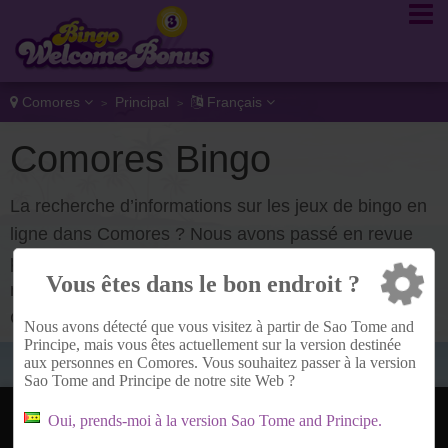
Comores
Principal
Français
>
>
Comores Bingo
La recherche d’informations sur les jeux de bingo en
ligne dans Comores ? Nous avons passé en revue
plus de 225 sites pour Comorian. Commencez dès
Vous êtes dans le bon endroit ?
maintenant avec le meilleur site de bingo en
Comores :
MelBet Bingo (100 % de bonus)
Nous avons détecté que vous visitez à partir de Sao Tome and
Principe, mais vous êtes actuellement sur la version destinée
aux personnes en Comores. Vous souhaitez passer à la version
Sao Tome and Principe de notre site Web ?
Top 5 Bingo Comores
Oui, prends-moi à la version Sao Tome and Principe.