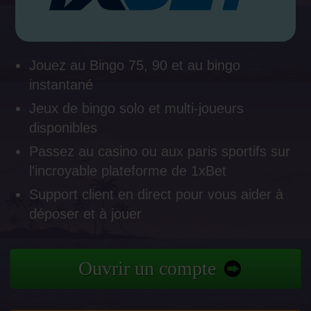
Jouez au Bingo 75, 90 et au bingo
instantané
Jeux de bingo solo et multi-joueurs
disponibles
Passez au casino ou aux paris sportifs sur
l'incroyable plateforme de 1xBet
Support client en direct pour vous aider à
déposer et à jouer
Ouvrir un compte