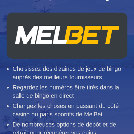
Choisissez des dizaines de jeux de bingo
auprès des meilleurs fournisseurs
Regardez les numéros être tirés dans la
salle de bingo en direct
Changez les choses en passant du côté
casino ou paris sportifs de MelBet
De nombreuses options de dépôt et de
retrait pour récupérer vos gains