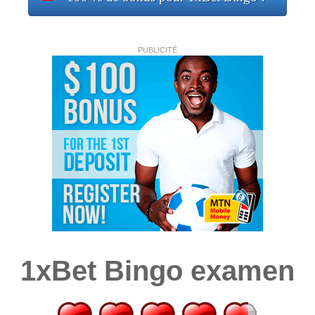
PUBLICITÉ
1xBet Bingo examen