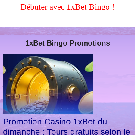
Débuter avec 1xBet Bingo !
1xBet Bingo Promotions
Promotion Casino 1xBet du
dimanche : Tours gratuits selon le